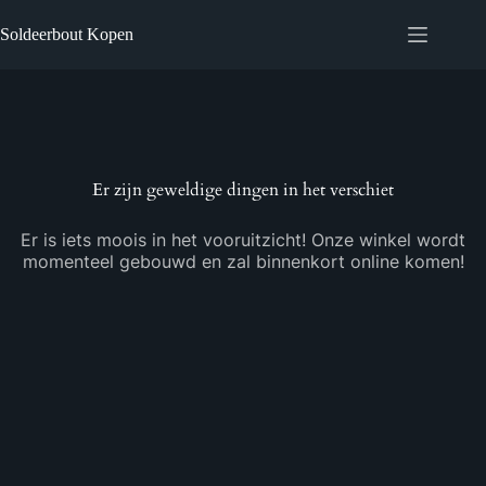
Ga
naar
Soldeerbout Kopen
de
inhoud
Ga
naar
de
inhoud
Er zijn geweldige dingen in het verschiet
Er is iets moois in het vooruitzicht! Onze winkel wordt
momenteel gebouwd en zal binnenkort online komen!