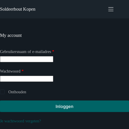
Ga
naar
Soldeerbout Kopen
de
inhoud
My account
Vereist
Gebruikersnaam of e-mailadres
*
Vereist
Wachtwoord
*
Onthouden
Inloggen
Je wachtwoord vergeten?